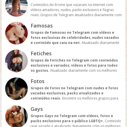
Conteúdos do Erome que vazaram na internet com
vídeos amadores, nudes, packs exclusivos e flagras
reais. Grupos de Telegram atualizados diariamente com
os melhores leaks, vídeos caseiros e conteúdos quentes
Famosas
sem censura.
Grupos de Famosas no Telegram com vídeos e
fotos exclusivas de celebridades, nudes vazados
e conteúdo que caiu na net.
Atualizado diariamente
com os melhores grupos para quem busca o universo
Fetiches
das famosas e celebridades.
Grupos de Fetiches no Telegram com conteúdos
exclusivos e variados, vídeos e fotos para todos
os gostos.
Atualizado diariamente com os melhores
links de grupos fetichistas e conteúdos vazados.
Fotos
Grupos de Fotos no Telegram com nudes e fotos
vazadas exclusivas, packs atualizados e
conteúdos reais.
Encontre os melhores grupos para
quem busca fotos quentes e conteúdos amadores.
Gays
Grupos Gays no Telegram com vídeos, fotos e
packs exclusivos para o público LGBTQ+.
Conteúdo
real, vazado e atualizado diariamente com os melhores