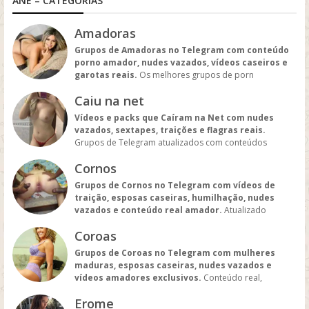
ANE – CATEGORIAS
Amadoras
Grupos de Amadoras no Telegram com conteúdo
porno amador, nudes vazados, vídeos caseiros e
garotas reais.
Os melhores grupos de porn
amadoras, atualizados diariamente com o que há de
Caiu na net
mais quente no mundo amador.
Vídeos e packs que Caíram na Net com nudes
vazados, sextapes, traições e flagras reais.
Grupos de Telegram atualizados com conteúdos
quentes que vazaram na internet. Tudo 100% real e sem
Cornos
censura.
Grupos de Cornos no Telegram com vídeos de
traição, esposas caseiras, humilhação, nudes
vazados e conteúdo real amador.
Atualizado
diariamente com os melhores packs e vídeos exclusivos
Coroas
do mundo dos cornões.
Grupos de Coroas no Telegram com mulheres
maduras, esposas caseiras, nudes vazados e
vídeos amadores exclusivos.
Conteúdo real,
atualizado diariamente com os melhores grupos de
Erome
Telegram para quem gosta do estilo maduro e natural.