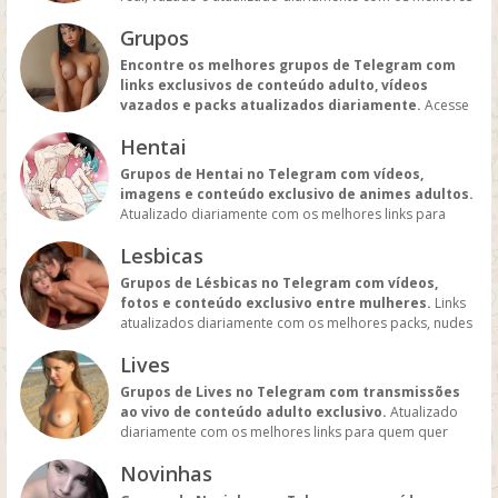
links do universo gay.
Grupos
Encontre os melhores grupos de Telegram com
links exclusivos de conteúdo adulto, vídeos
vazados e packs atualizados diariamente.
Acesse
os grupos mais quentes e atualizados para todos os
Hentai
gostos.
Grupos de Hentai no Telegram com vídeos,
imagens e conteúdo exclusivo de animes adultos.
Atualizado diariamente com os melhores links para
quem curte hentai e animações sensuais.
Lesbicas
Grupos de Lésbicas no Telegram com vídeos,
fotos e conteúdo exclusivo entre mulheres.
Links
atualizados diariamente com os melhores packs, nudes
e vídeos reais para quem busca conteúdo lésbico.
Lives
Grupos de Lives no Telegram com transmissões
ao vivo de conteúdo adulto exclusivo.
Atualizado
diariamente com os melhores links para quem quer
acompanhar shows, performances e conteúdos em
Novinhas
tempo real.