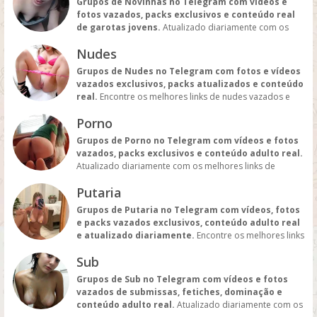
Grupos de Novinhas no Telegram com vídeos e
fotos vazados, packs exclusivos e conteúdo real
de garotas jovens.
Atualizado diariamente com os
melhores links de conteúdo novinho e vazado para
Nudes
quem curte o universo teen.
Grupos de Nudes no Telegram com fotos e vídeos
vazados exclusivos, packs atualizados e conteúdo
real.
Encontre os melhores links de nudes vazados e
aproveite o conteúdo mais quente e verdadeiro.
Porno
Grupos de Porno no Telegram com vídeos e fotos
vazados, packs exclusivos e conteúdo adulto real.
Atualizado diariamente com os melhores links de
conteúdo porno vazado para quem busca o que há de
Putaria
mais quente.
Grupos de Putaria no Telegram com vídeos, fotos
e packs vazados exclusivos, conteúdo adulto real
e atualizado diariamente.
Encontre os melhores links
de putaria vazada para aproveitar o que há de mais
Sub
quente no Telegram.
Grupos de Sub no Telegram com vídeos e fotos
vazados de submissas, fetiches, dominação e
conteúdo adulto real.
Atualizado diariamente com os