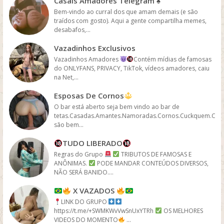
Casais Amadores Telegram ♠️
Bem-vindo ao curral dos que amam demais (e são
traídos com gosto). Aqui a gente compartilha memes,
desabafos,...
Vazadinhos Exclusivos
Vazadinhos Amadores
Contém mídias de famosas
do ONLYFANS, PRIVACY, TikTok, vídeos amadores, caiu
na Net,...
Esposas De Cornos
O bar está aberto seja bem vindo ao bar de
tetas.Casadas.Amantes.Namoradas.Cornos.Cuckquem.Cuc
são bem...
TUDO LIBERADO
Regras do Grupo
TRIBUTOS DE FAMOSAS E
ANÔNIMAS.
PODE MANDAR CONTEÚDOS DIVERSOS,
NÃO SERÁ BANIDO....
X VAZADOS
LINK DO GRUPO
https://t.me/+SWMKWvVwSnUxYTRh
OS MELHORES
VIDEOS DO MOMENTO
...