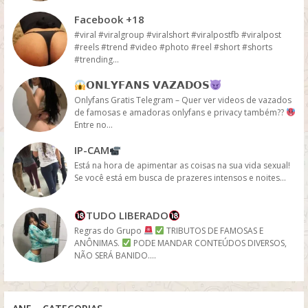
Facebook +18
#viral #viralgroup #viralshort #viralpostfb #viralpost
#reels #trend #video #photo #reel #short #shorts
#trending...
𝗢𝗡𝗟𝗬𝗙𝗔𝗡𝗦 𝗩𝗔𝗭𝗔𝗗𝗢𝗦
Onlyfans Gratis Telegram – Quer ver videos de vazados
de famosas e amadoras onlyfans e privacy também??
Entre no...
IP-CAM
Está na hora de apimentar as coisas na sua vida sexual!
Se você está em busca de prazeres intensos e noites...
TUDO LIBERADO
Regras do Grupo
TRIBUTOS DE FAMOSAS E
ANÔNIMAS.
PODE MANDAR CONTEÚDOS DIVERSOS,
NÃO SERÁ BANIDO....