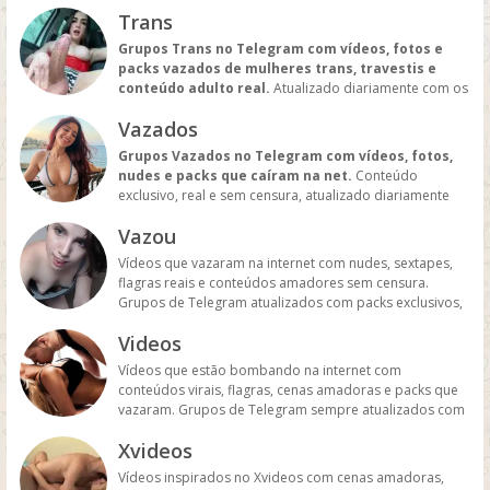
melhores links para quem curte o universo BDSM e
Trans
submissão.
Grupos Trans no Telegram com vídeos, fotos e
packs vazados de mulheres trans, travestis e
conteúdo adulto real.
Atualizado diariamente com os
melhores links para quem curte o universo trans no
Vazados
Telegram.
Grupos Vazados no Telegram com vídeos, fotos,
nudes e packs que caíram na net.
Conteúdo
exclusivo, real e sem censura, atualizado diariamente
com os melhores vazamentos do momento.
Vazou
Vídeos que vazaram na internet com nudes, sextapes,
flagras reais e conteúdos amadores sem censura.
Grupos de Telegram atualizados com packs exclusivos,
leaks famosos e tudo que vazou e caiu na net.
Videos
Vídeos que estão bombando na internet com
conteúdos virais, flagras, cenas amadoras e packs que
vazaram. Grupos de Telegram sempre atualizados com
vídeos exclusivos, leaks famosos e conteúdos quentes
Xvideos
sem censura.
Vídeos inspirados no Xvideos com cenas amadoras,